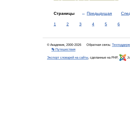
Страницы
←
Предыдущая
Сле
1
2
3
4
5
6
© Академик, 2000-2026
Обратная связь:
Техподдерж
👣 Путешествия
Экспорт словарей на сайты
, сделанные на PHP,
Jo