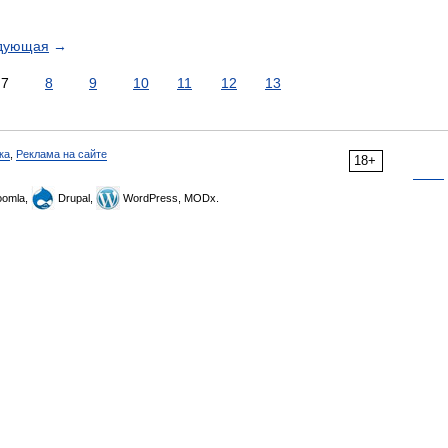
дующая
→
7
8
9
10
11
12
13
ка
,
Реклама на сайте
18+
omla,
Drupal,
WordPress, MODx.