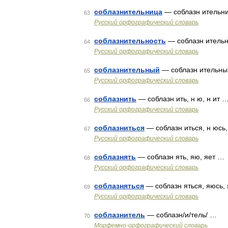
соблазнительница
— соблазн ительниц
63
Русский орфографический словарь
соблазнительность
— соблазн ительн
64
Русский орфографический словарь
соблазнительный
— соблазн ительный
65
Русский орфографический словарь
соблазнить
— соблазн ить, н ю, н ит 
66
Русский орфографический словарь
соблазниться
— соблазн иться, н юсь,
67
Русский орфографический словарь
соблазнять
— соблазн ять, яю, яет …
68
Русский орфографический словарь
соблазняться
— соблазн яться, яюсь,
69
Русский орфографический словарь
соблазнитель
— соблазн/и/тель/ …
70
Морфемно-орфографический словарь