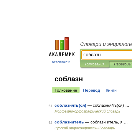
Словари и энциклоп
academic.ru
Толкования
Переводы
соблазн
Толкование
Перевод
Книги
соблазнять(ся)
— соблазн/я/ть(ся) …
61
Морфемно-орфографический словарь
соблазнитель
— соблазн итель, я …
62
Русский орфографический словарь