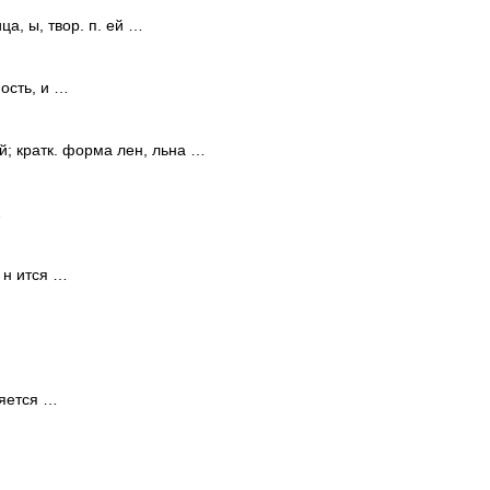
а, ы, твор. п. ей …
ость, и …
; кратк. форма лен, льна …
…
 н ится …
 яется …